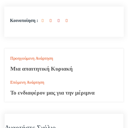
Κοινοποίηση :
Π
Προηγούμενη Ανάρτηση
λ
Μια απαιτητική Κυριακή
ο
Επόμενη Ανάρτηση
ή
Το ενδιαφέρον μας για την μέριμνα
γ
η
σ
Αναρτήστε Σχόλιο