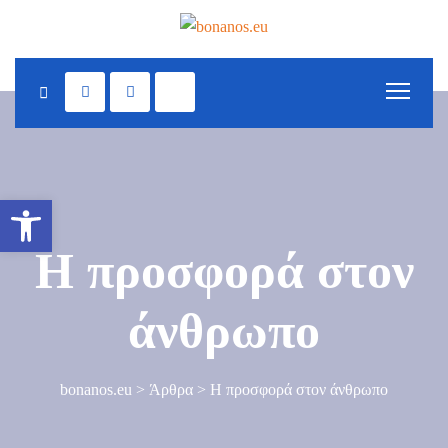
S
k
i
p
t
o
c
Ανοίξτε τη γραμμή εργαλείων
o
n
H προσφορά στον
t
e
άνθρωπο
n
t
bonanos.eu
>
Άρθρα
>
H προσφορά στον άνθρωπο