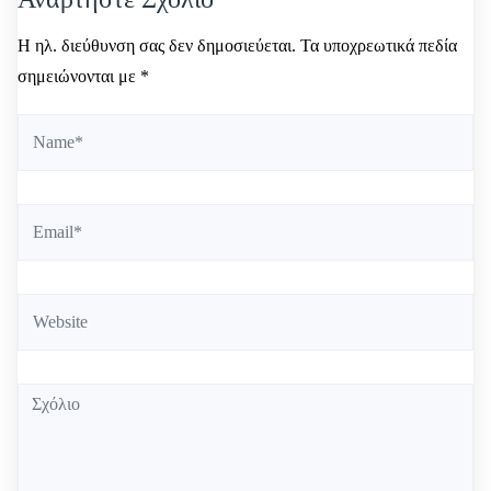
η
Η ηλ. διεύθυνση σας δεν δημοσιεύεται.
Τα υποχρεωτικά πεδία
ά
σημειώνονται με
*
ρ
θ
ρ
ω
ν