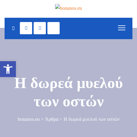
S
k
i
p
t
o
c
Ανοίξτε τη γραμμή εργαλείων
o
n
Η δωρεά μυελού
t
e
των οστών
n
t
bonanos.eu
>
Άρθρα
>
Η δωρεά μυελού των οστών