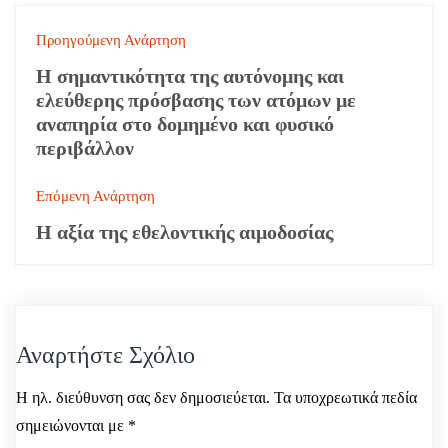
Π
Προηγούμενη Ανάρτηση
λ
Η σημαντικότητα της αυτόνομης και
ελεύθερης πρόσβασης των ατόμων με
ο
αναπηρία στο δομημένο και φυσικό
περιβάλλον
ή
γ
Επόμενη Ανάρτηση
η
Η αξία της εθελοντικής αιμοδοσίας
σ
η
ά
Αναρτήστε Σχόλιο
ρ
Η ηλ. διεύθυνση σας δεν δημοσιεύεται.
Τα υποχρεωτικά πεδία
θ
σημειώνονται με
*