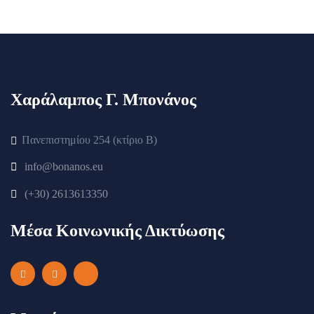
Χαράλαμπος Γ. Μπονάνος
Πανεπιστημίου 254 (κτίριο Β)
info@bonanos.eu
(+30) 2613613350
Μέσα Κοινωνικής Δικτύωσης