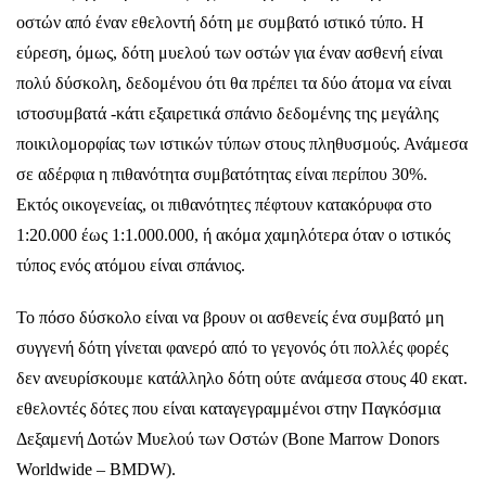
οστών από έναν εθελοντή δότη με συμβατό ιστικό τύπο. Η
εύρεση, όμως, δότη μυελού των οστών για έναν ασθενή είναι
πολύ δύσκολη, δεδομένου ότι θα πρέπει τα δύο άτομα να είναι
ιστοσυμβατά -κάτι εξαιρετικά σπάνιο δεδομένης της μεγάλης
ποικιλομορφίας των ιστικών τύπων στους πληθυσμούς. Ανάμεσα
σε αδέρφια η πιθανότητα συμβατότητας είναι περίπου 30%.
Εκτός οικογενείας, οι πιθανότητες πέφτουν κατακόρυφα στο
1:20.000 έως 1:1.000.000, ή ακόμα χαμηλότερα όταν ο ιστικός
τύπος ενός ατόμου είναι σπάνιος.
Το πόσο δύσκολο είναι να βρουν οι ασθενείς ένα συμβατό μη
συγγενή δότη γίνεται φανερό από το γεγονός ότι πολλές φορές
δεν ανευρίσκουμε κατάλληλο δότη ούτε ανάμεσα στους 40 εκατ.
εθελοντές δότες που είναι καταγεγραμμένοι στην Παγκόσμια
Δεξαμενή Δοτών Μυελού των Οστών (Bone Marrow Donors
Worldwide – BMDW).