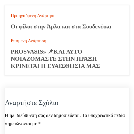
Π
Προηγούμενη Ανάρτηση
λ
Οι φίλοι στην Άρλα και στα Σουδενέικα
ο
Επόμενη Ανάρτηση
ή
PROSVASIS» 📌ΚΑΙ ΑΥΤΟ
ΝΟΙΑΖΟΜΑΣΤΕ ΣΤΗΝ ΠΡΑΞΗ
γ
ΚΡΙΝΕΤΑΙ Η ΕΥΑΙΣΘΗΣΙΑ ΜΑΣ
η
σ
η
Αναρτήστε Σχόλιο
ά
Η ηλ. διεύθυνση σας δεν δημοσιεύεται.
Τα υποχρεωτικά πεδία
ρ
σημειώνονται με
*
θ