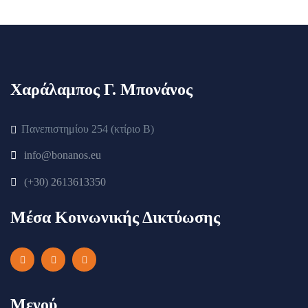
Χαράλαμπος Γ. Μπονάνος
Πανεπιστημίου 254 (κτίριο Β)
info@bonanos.eu
(+30) 2613613350
Μέσα Κοινωνικής Δικτύωσης
Μενού