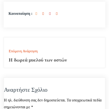
Κοινοποίηση :
Π
Επόμενη Ανάρτηση
λ
Η δωρεά μυελού των οστών
ο
ή
γ
Αναρτήστε Σχόλιο
η
σ
Η ηλ. διεύθυνση σας δεν δημοσιεύεται.
Τα υποχρεωτικά πεδία
σημειώνονται με
*