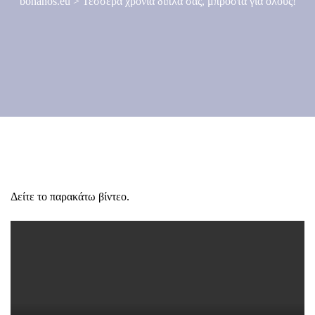
bonanos.eu
>
Τέσσερα χρόνια δίπλα σας, μπροστά για όλους!
Δείτε το παρακάτω βίντεο.