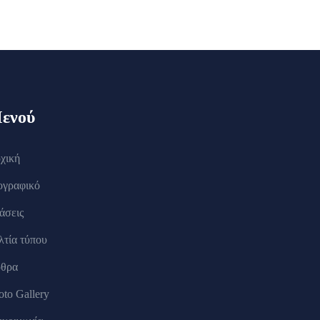
ενού
χική
ογραφικό
άσεις
λτία τύπου
θρα
oto Gallery