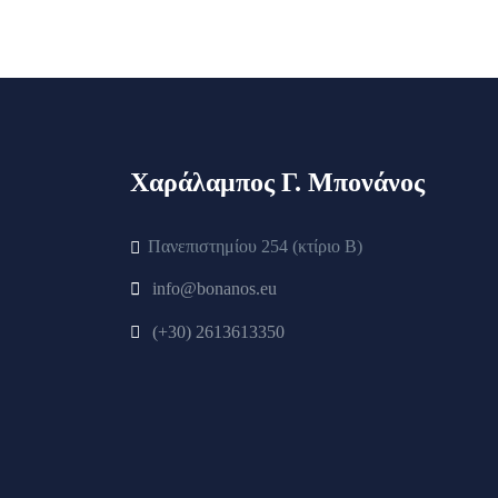
Χαράλαμπος Γ. Μπονάνος
Πανεπιστημίου 254 (κτίριο Β)
info@bonanos.eu
(+30) 2613613350