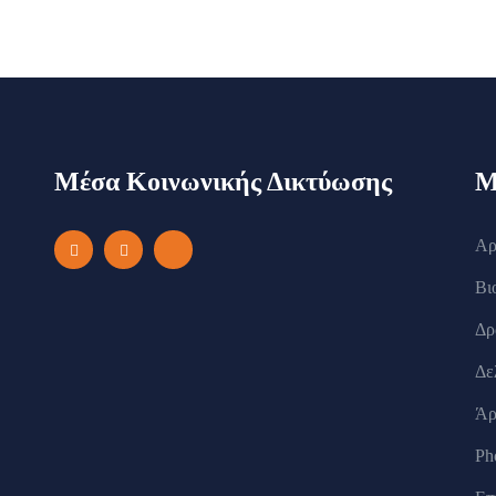
Μέσα Κοινωνικής Δικτύωσης
Μ
Αρ
Βι
Δρ
Δε
Άρ
Ph