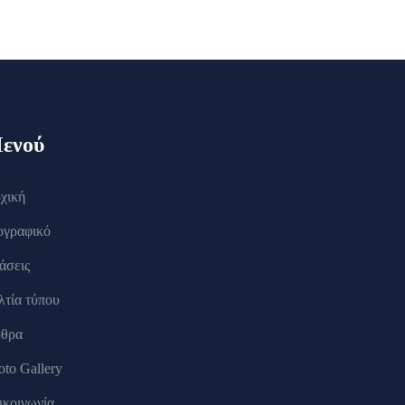
ενού
χική
ογραφικό
άσεις
λτία τύπου
θρα
oto Gallery
ικοινωνία