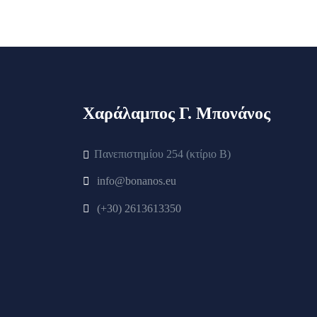
Χαράλαμπος Γ. Μπονάνος
Πανεπιστημίου 254 (κτίριο Β)
info@bonanos.eu
(+30) 2613613350