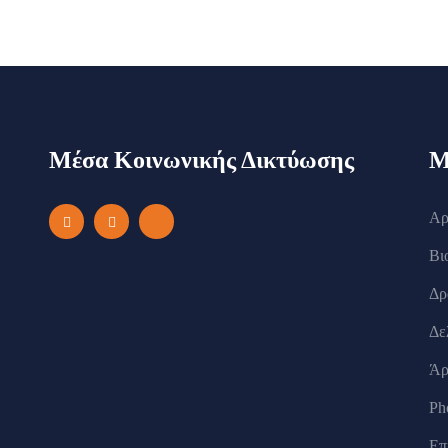
Μέσα Κοινωνικής Δικτύωσης
Μ
Αρ
Βι
Δρ
Δε
Άρ
Ph
Επ