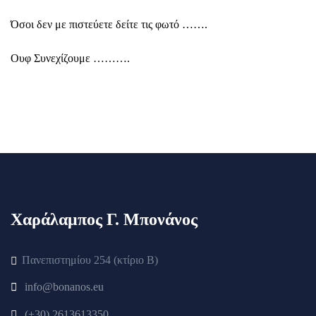
Όσοι δεν με πιστεύετε δείτε τις φωτό …….
Ουφ Συνεχίζουμε ……….
Χαράλαμπος Γ. Μπονάνος
Πανεπιστημίου 254 (κτίριο Β)
info@bonanos.eu
(+30) 2613613350