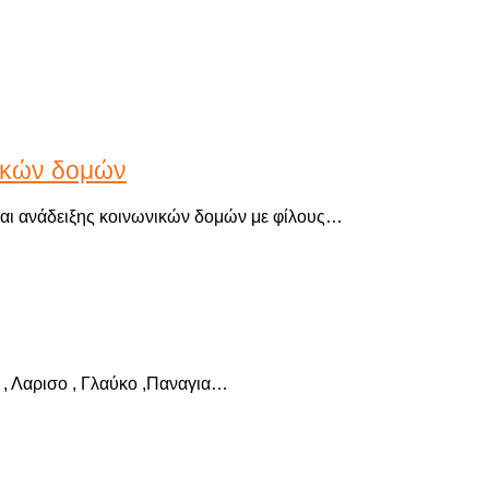
νικών δομών
και ανάδειξης κοινωνικών δομών με φίλους…
α , Λαρισο , Γλαύκο ,Παναγια…