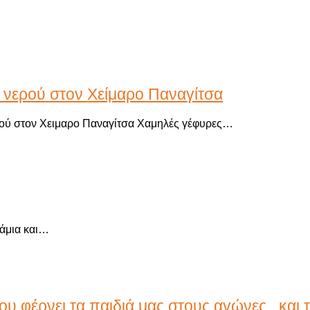
υ νερού στον Χείμαρο Παναγίτσα
ρού στον Χειμαρο Παναγίτσα Χαμηλές γέφυρες…
τάμια και…
ου φέρνει τα παιδιά μας στους αγώνες , κα