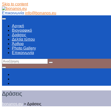
Skip to content
Επικοινωνία
info@bonanos.eu
Αρχική
Βιογραφικό
Δράσεις
Δελτία τύπου
Άρθρα
Photo Gallery
Επικοινωνία
Δράσεις
bonanos.eu
>
Δράσεις